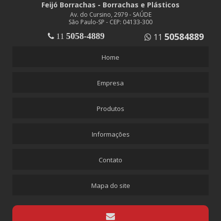
Feijó Borrachas - Borrachas e Plásticos
BRASCOVED
Av. do Cursino, 2979 - SAÚDE
CASCOLA
São Paulo-SP - CEP: 04133-300
50584889
5058-4889
11
CASCOREZ
11
COLA VINIL COVULFIX
Home
DUREPOXI
Empresa
MASSA CALAFETAR
SELANTE DE SILICONE
Produtos
SILICONE SPRAY
CONEXÕES EM LATÃO
Informações
ABRAÇADEIRA DE LATÃO MANGUEIRA 1/2
Contato
EMENDA LATÃO
ESPIGÃO FÊMEA ROSCA 1/4
Mapa do site
ESPIGÃO FÊMEA ROSCA 1/4 MANGUEIRA 1/4
ESPIGÃO FÊMEA ROSCA 1/4 MANGUEIRA 3/8