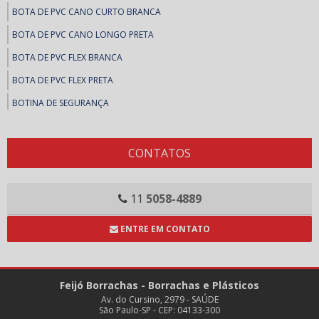
BOTA DE PVC CANO CURTO BRANCA
BOTA DE PVC CANO LONGO PRETA
BOTA DE PVC FLEX BRANCA
BOTA DE PVC FLEX PRETA
BOTINA DE SEGURANÇA
BOTINAS DE SEGURANÇA
SAPATO DE SEGURANÇA
CONTATOS
SAPATOS DE SEGURANÇA
COLAS E ADESIVOS
11
5058-4889
ADESIVOS, FITAS E MASSA CALAFETAR
ENTRE EM CONTATO
ARALDITE
BRASCOPLAST
Feijó Borrachas - Borrachas e Plásticos
BRASCOVED
Av. do Cursino, 2979 - SAÚDE
CASCOLA
São Paulo-SP - CEP: 04133-300