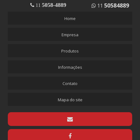
50584889
5058-4889
11
CASCOREZ
11
COLA VINIL COVULFIX
Home
DUREPOXI
Empresa
MASSA CALAFETAR
SELANTE DE SILICONE
Produtos
SILICONE SPRAY
CONEXÕES EM LATÃO
Informações
ABRAÇADEIRA DE LATÃO MANGUEIRA 1/2
Contato
EMENDA LATÃO
ESPIGÃO FÊMEA ROSCA 1/4
Mapa do site
ESPIGÃO FÊMEA ROSCA 1/4 MANGUEIRA 1/4
ESPIGÃO FÊMEA ROSCA 1/4 MANGUEIRA 3/8
ESPIGÃO GIRATÓRIO
ESPIGÃO MACHO ROSCA 1 MANGUEIRA 1