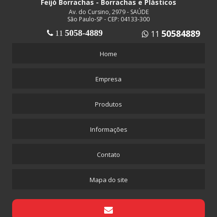
Feijó Borrachas - Borrachas e Plásticos
BRASCOVED
Av. do Cursino, 2979 - SAÚDE
CASCOLA
São Paulo-SP - CEP: 04133-300
50584889
5058-4889
11
CASCOREZ
11
COLA VINIL COVULFIX
Home
DUREPOXI
Empresa
MASSA CALAFETAR
SELANTE DE SILICONE
Produtos
SILICONE SPRAY
CONEXÕES EM LATÃO
Informações
ABRAÇADEIRA DE LATÃO MANGUEIRA 1/2
Contato
EMENDA LATÃO
ESPIGÃO FÊMEA ROSCA 1/4
Mapa do site
ESPIGÃO FÊMEA ROSCA 1/4 MANGUEIRA 1/4
ESPIGÃO FÊMEA ROSCA 1/4 MANGUEIRA 3/8