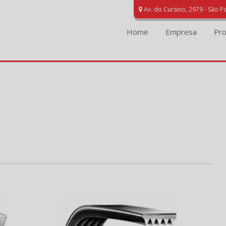
Av. do Cursino, 2979 - São P
Home
Empresa
Pr