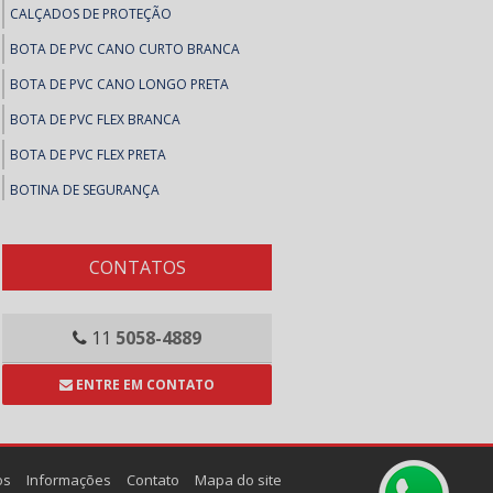
CALÇADOS DE PROTEÇÃO
BOTA DE PVC CANO CURTO BRANCA
BOTA DE PVC CANO LONGO PRETA
BOTA DE PVC FLEX BRANCA
BOTA DE PVC FLEX PRETA
BOTINA DE SEGURANÇA
BOTINAS DE SEGURANÇA
SAPATO DE SEGURANÇA
CONTATOS
SAPATOS DE SEGURANÇA
COLAS E ADESIVOS
11
5058-4889
ADESIVOS, FITAS E MASSA CALAFETAR
ENTRE EM CONTATO
ARALDITE
BRASCOPLAST
BRASCOVED
os
Informações
Contato
Mapa do site