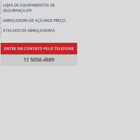
LOJAS DE EQUIPAMENTOS DE
SEGURANÇA EPI
ABRAÇADEIRA DE AÇO INOX PREÇO
ATACADO DE ABRAÇADEIRAS
COMPRAR ABRAÇADEIRA DE METAL
ENTRE EM CONTATO PELO TELEFONE
COMPRAR ABRAÇADEIRAS
11 5058-4889
COMPRAR CORREIAS INDUSTRIAIS
COMPRAR LENÇOL DE BORRACHA
CONEXÃO ESPIGÃO DE LATÃO
DISTRIBUIDOR DE ABRAÇADEIRAS
DISTRIBUIDOR DE EQUIPAMENTO DE
PROTEÇÃO INDIVIDUAL
DISTRIBUIDOR DE LENÇOL DE
BORRACHA
EMPRESA DE ABRAÇADEIRAS