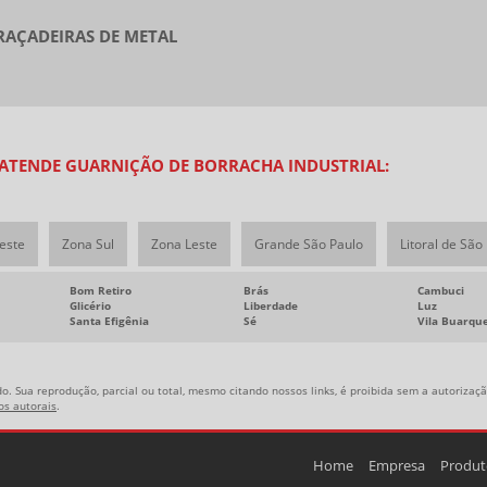
AÇADEIRAS DE METAL
 ATENDE GUARNIÇÃO DE BORRACHA INDUSTRIAL:
este
Zona Sul
Zona Leste
Grande São Paulo
Litoral de São
Bom Retiro
Brás
Cambuci
Glicério
Liberdade
Luz
Santa Efigênia
Sé
Vila Buarqu
o. Sua reprodução, parcial ou total, mesmo citando nossos links, é proibida sem a autorização
tos autorais
.
Home
Empresa
Produt