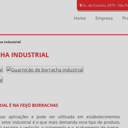
Av. do Cursino, 2979 - São P
Home
Empresa
Pr
a industrial
HA INDUSTRIAL
AL É NA FEIJÓ BORRACHAS
as aplicações e pode ser utilizada em estabelecimentos
 O setor industrial é o que mais demanda esse tipo de produto,
l
garante a vedação, o isolamento e o acabamento de portas,