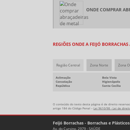
ONDE COMPRAR ABR
REGIÕES ONDE A FEIJÓ BORRACHAS
Região Central
Zona Norte
Zona O
Aclimação
Bela Vista
Consolação
Higienópolis
República
Santa Cecília
O conteúdo do texto desta página é de direito reservad
artigo 184 do Código Penal –
Lei 9610/98 - Lei de direi
Feijó Borrachas - Borrachas e Plásticos
Av. do Cursino, 2979 - SAÚDE