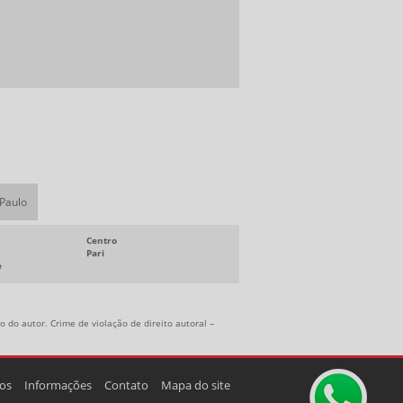
FORNECEDOR DE FITA ADESIVA
LENÇOL DE BORRACHA PREÇO
EMPRESAS DE CORREIAS INDUSTRIAIS
DISTRIBUIDOR DE EPI SP
DISTRIBUIDOR DE PLASTICO BOLHA
PISO DE BORRACHA ANTIDERRAPANTE
PREÇO
POLIAS DE ALUMÍNIO PREÇO
 Paulo
POLIA DE FERRO FUNDIDO
Centro
Pari
e
 do autor. Crime de violação de direito autoral –
os
Informações
Contato
Mapa do site