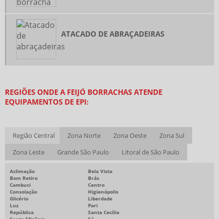
MANGUEIRA DE BORRACHA PARA ÓLEO
ONDE COMPRAR ABRAÇADEIRAS DE METAL
VENDA DE EPI ATACADO
ATACADO DE ABRAÇADEIRAS
VENDA DE EQUIPAMENTOS DE EPI
ATACADO DE PLASTICO BOLHA
BOTA DE SEGURANÇA PVC
REGIÕES ONDE A FEIJÓ BORRACHAS ATENDE
BOTA DE SEGURANÇA PREÇO
EQUIPAMENTOS DE EPI:
PLASTICO BOLHA PREÇO
POLIA FERRO FUNDIDO PREÇO
Região Central
Zona Norte
Zona Oeste
Zona Sul
CALÇADO DE SEGURANÇA PREÇO
Zona Leste
Grande São Paulo
Litoral de São Paulo
EMPRESA DE FITA ADESIVA
Aclimação
Bela Vista
FORNECEDOR DE FITA ADESIVA
Bom Retiro
Brás
Cambuci
Centro
LENÇOL DE BORRACHA PREÇO
Consolação
Higienópolis
Glicério
Liberdade
EMPRESAS DE CORREIAS INDUSTRIAIS
Luz
Pari
República
Santa Cecília