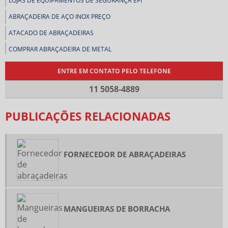
LOJAS DE EQUIPAMENTOS DE SEGURANÇA EPI
ABRAÇADEIRA DE AÇO INOX PREÇO
ATACADO DE ABRAÇADEIRAS
COMPRAR ABRAÇADEIRA DE METAL
COMPRAR ABRAÇADEIRAS
ENTRE EM CONTATO PELO TELEFONE
COMPRAR CORREIAS INDUSTRIAIS
11 5058-4889
COMPRAR LENÇOL DE BORRACHA
PUBLICAÇÕES RELACIONADAS
CONEXÃO ESPIGÃO DE LATÃO
DISTRIBUIDOR DE ABRAÇADEIRAS
DISTRIBUIDOR DE EQUIPAMENTO DE PROTEÇÃO INDIVIDUAL
FORNECEDOR DE ABRAÇADEIRAS
DISTRIBUIDOR DE LENÇOL DE BORRACHA
EMPRESA DE ABRAÇADEIRAS
FORNECEDOR DE ABRAÇADEIRAS
MANGUEIRAS DE BORRACHA
GUARNIÇÃO DE BORRACHA INDUSTRIAL