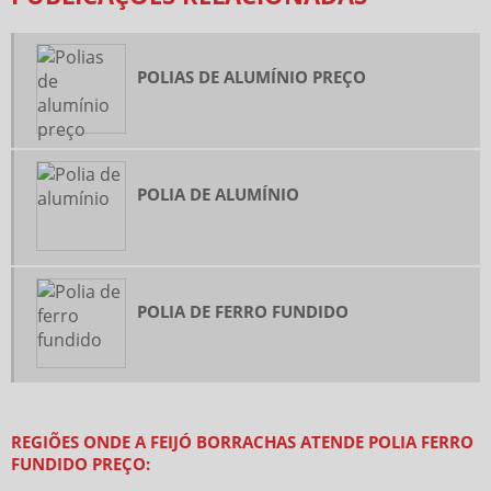
DISTRIBUIDOR DE ABRAÇADEIRAS
DISTRIBUIDOR DE EQUIPAMENTO DE PROTEÇÃO INDIVIDUAL
POLIAS DE ALUMÍNIO PREÇO
DISTRIBUIDOR DE LENÇOL DE BORRACHA
EMPRESA DE ABRAÇADEIRAS
FORNECEDOR DE ABRAÇADEIRAS
POLIA DE ALUMÍNIO
GUARNIÇÃO DE BORRACHA INDUSTRIAL
MANGUEIRA DE BORRACHA PARA ÓLEO
ONDE COMPRAR ABRAÇADEIRAS DE METAL
VENDA DE EPI ATACADO
POLIA DE FERRO FUNDIDO
VENDA DE EQUIPAMENTOS DE EPI
ATACADO DE PLASTICO BOLHA
BOTA DE SEGURANÇA PVC
REGIÕES ONDE A FEIJÓ BORRACHAS ATENDE POLIA FERRO
BOTA DE SEGURANÇA PREÇO
FUNDIDO PREÇO:
PLASTICO BOLHA PREÇO