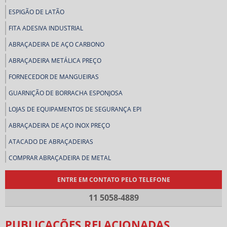
ESPIGÃO DE LATÃO
FITA ADESIVA INDUSTRIAL
ABRAÇADEIRA DE AÇO CARBONO
ABRAÇADEIRA METÁLICA PREÇO
FORNECEDOR DE MANGUEIRAS
GUARNIÇÃO DE BORRACHA ESPONJOSA
LOJAS DE EQUIPAMENTOS DE SEGURANÇA EPI
ABRAÇADEIRA DE AÇO INOX PREÇO
ATACADO DE ABRAÇADEIRAS
COMPRAR ABRAÇADEIRA DE METAL
COMPRAR ABRAÇADEIRAS
ENTRE EM CONTATO PELO TELEFONE
COMPRAR CORREIAS INDUSTRIAIS
11 5058-4889
COMPRAR LENÇOL DE BORRACHA
PUBLICAÇÕES RELACIONADAS
CONEXÃO ESPIGÃO DE LATÃO