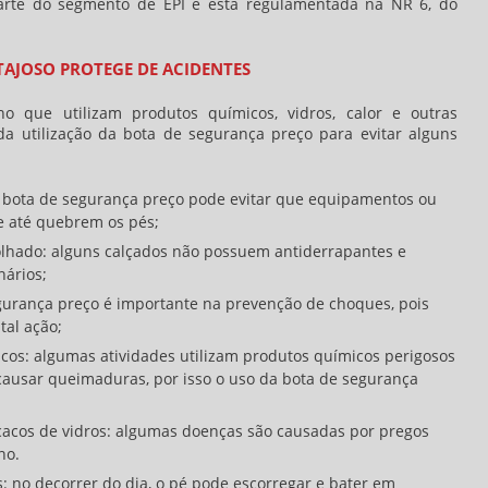
parte do segmento de EPI e está regulamentada na NR 6, do
AJOSO PROTEGE DE ACIDENTES
o que utilizam produtos químicos, vidros, calor e outras
da utilização da
bota de segurança preço
para evitar alguns
a bota de segurança preço pode evitar que equipamentos ou
 até quebrem os pés;
olhado: alguns calçados não possuem antiderrapantes e
ários;
egurança preço é importante na prevenção de choques, pois
tal ação;
os: algumas atividades utilizam produtos químicos perigosos
causar queimaduras, por isso o uso da bota de segurança
cacos de vidros: algumas doenças são causadas por pregos
no.
 no decorrer do dia, o pé pode escorregar e bater em