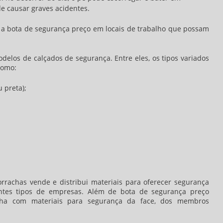
de causar graves acidentes.
r a
bota de segurança preço
em locais de trabalho que possam
odelos de calçados de segurança. Entre eles, os tipos variados
como:
 preta);
orrachas vende e distribui materiais para oferecer segurança
rentes tipos de empresas. Além de
bota de segurança preço
lha com materiais para segurança da face, dos membros