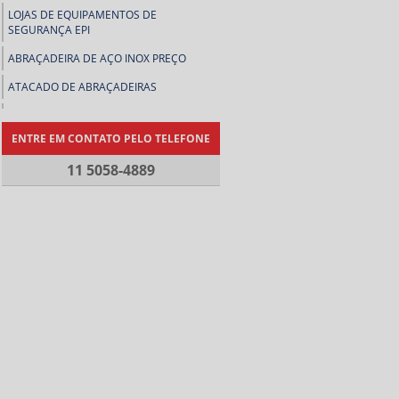
LOJAS DE EQUIPAMENTOS DE
SEGURANÇA EPI
ABRAÇADEIRA DE AÇO INOX PREÇO
ATACADO DE ABRAÇADEIRAS
COMPRAR ABRAÇADEIRA DE METAL
ENTRE EM CONTATO PELO TELEFONE
COMPRAR ABRAÇADEIRAS
11 5058-4889
COMPRAR CORREIAS INDUSTRIAIS
COMPRAR LENÇOL DE BORRACHA
CONEXÃO ESPIGÃO DE LATÃO
DISTRIBUIDOR DE ABRAÇADEIRAS
DISTRIBUIDOR DE EQUIPAMENTO DE
PROTEÇÃO INDIVIDUAL
DISTRIBUIDOR DE LENÇOL DE
BORRACHA
EMPRESA DE ABRAÇADEIRAS