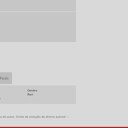
LENÇOL DE BORRACHA PREÇO
EMPRESAS DE CORREIAS INDUSTRIAIS
DISTRIBUIDOR DE EPI SP
DISTRIBUIDOR DE PLASTICO BOLHA
PISO DE BORRACHA ANTIDERRAPANTE
PREÇO
POLIAS DE ALUMÍNIO PREÇO
POLIA DE FERRO FUNDIDO
 Paulo
Centro
Pari
e
 do autor. Crime de violação de direito autoral –