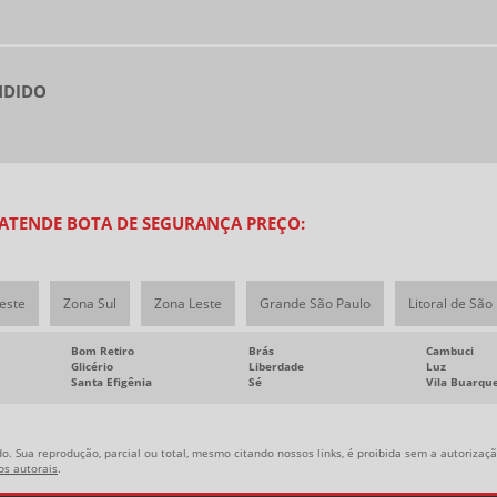
NDIDO
 ATENDE BOTA DE SEGURANÇA PREÇO:
este
Zona Sul
Zona Leste
Grande São Paulo
Litoral de São
Bom Retiro
Brás
Cambuci
Glicério
Liberdade
Luz
Santa Efigênia
Sé
Vila Buarqu
o. Sua reprodução, parcial ou total, mesmo citando nossos links, é proibida sem a autorização
tos autorais
.