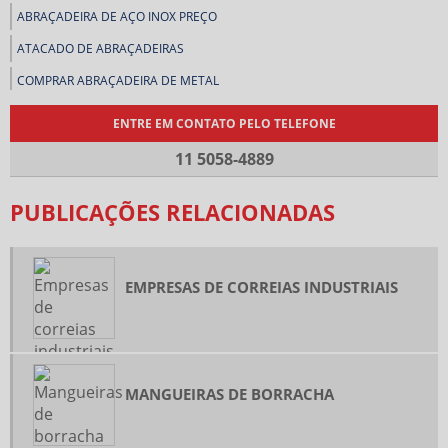
ABRAÇADEIRA DE AÇO INOX PREÇO
ATACADO DE ABRAÇADEIRAS
COMPRAR ABRAÇADEIRA DE METAL
COMPRAR ABRAÇADEIRAS
ENTRE EM CONTATO PELO TELEFONE
COMPRAR CORREIAS INDUSTRIAIS
11 5058-4889
COMPRAR LENÇOL DE BORRACHA
PUBLICAÇÕES RELACIONADAS
CONEXÃO ESPIGÃO DE LATÃO
DISTRIBUIDOR DE ABRAÇADEIRAS
DISTRIBUIDOR DE EQUIPAMENTO DE PROTEÇÃO INDIVIDUAL
EMPRESAS DE CORREIAS INDUSTRIAIS
DISTRIBUIDOR DE LENÇOL DE BORRACHA
EMPRESA DE ABRAÇADEIRAS
FORNECEDOR DE ABRAÇADEIRAS
MANGUEIRAS DE BORRACHA
GUARNIÇÃO DE BORRACHA INDUSTRIAL
MANGUEIRA DE BORRACHA PARA ÓLEO