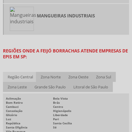
ONDE COMPRAR ABRAÇADEIRAS DE METAL
VENDA DE EPI ATACADO
MANGUEIRAS INDUSTRIAIS
VENDA DE EQUIPAMENTOS DE EPI
ATACADO DE PLASTICO BOLHA
BOTA DE SEGURANÇA PVC
REGIÕES ONDE A FEIJÓ BORRACHAS ATENDE EMPRESAS DE
BOTA DE SEGURANÇA PREÇO
EPIS EM SP:
PLASTICO BOLHA PREÇO
POLIA FERRO FUNDIDO PREÇO
Região Central
Zona Norte
Zona Oeste
Zona Sul
CALÇADO DE SEGURANÇA PREÇO
Zona Leste
Grande São Paulo
Litoral de São Paulo
EMPRESA DE FITA ADESIVA
Aclimação
Bela Vista
FORNECEDOR DE FITA ADESIVA
Bom Retiro
Brás
Cambuci
Centro
LENÇOL DE BORRACHA PREÇO
Consolação
Higienópolis
Glicério
Liberdade
EMPRESAS DE CORREIAS INDUSTRIAIS
Luz
Pari
República
Santa Cecília
DISTRIBUIDOR DE EPI SP
Santa Efigênia
Sé
Vila Buarque