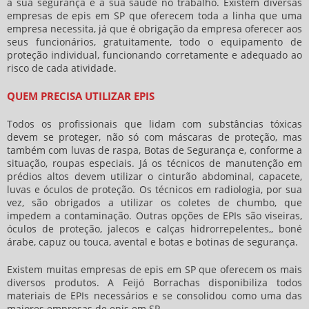
a sua segurança e a sua saúde no trabalho. Existem diversas
empresas de epis em SP
que oferecem toda a linha que uma
empresa necessita, já que é obrigação da empresa oferecer aos
seus funcionários, gratuitamente, todo o equipamento de
proteção individual, funcionando corretamente e adequado ao
risco de cada atividade.
QUEM PRECISA UTILIZAR EPIS
Todos os profissionais que lidam com substâncias tóxicas
devem se proteger, não só com máscaras de proteção, mas
também com luvas de raspa, Botas de Segurança e, conforme a
situação, roupas especiais. Já os técnicos de manutenção em
prédios altos devem utilizar o cinturão abdominal, capacete,
luvas e óculos de proteção. Os técnicos em radiologia, por sua
vez, são obrigados a utilizar os coletes de chumbo, que
impedem a contaminação. Outras opções de EPIs são viseiras,
óculos de proteção, jalecos e calças hidrorrepelentes,, boné
árabe, capuz ou touca, avental e botas e botinas de segurança.
Existem muitas
empresas de epis em SP
que oferecem os mais
diversos produtos. A Feijó Borrachas disponibiliza todos
materiais de EPIs necessários e se consolidou como uma das
maiores
empresas de epis em SP
.