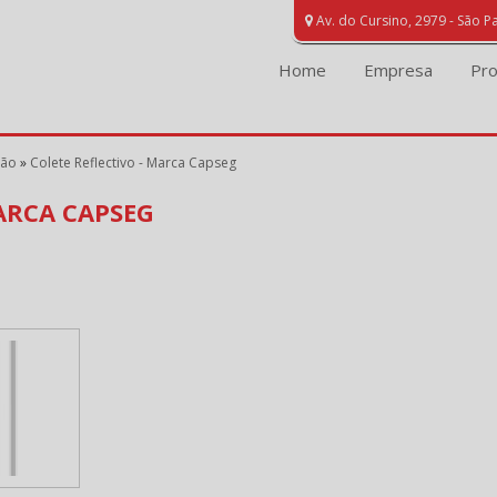
Av. do Cursino, 2979 - São P
Home
Empresa
Pr
ção
»
Colete Reflectivo - Marca Capseg
ARCA CAPSEG