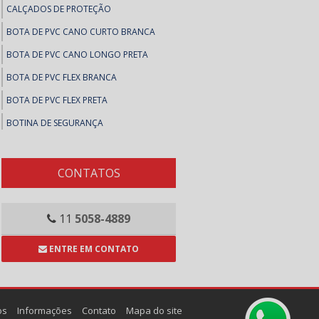
CALÇADOS DE PROTEÇÃO
BOTA DE PVC CANO CURTO BRANCA
BOTA DE PVC CANO LONGO PRETA
BOTA DE PVC FLEX BRANCA
BOTA DE PVC FLEX PRETA
BOTINA DE SEGURANÇA
BOTINAS DE SEGURANÇA
SAPATO DE SEGURANÇA
CONTATOS
SAPATOS DE SEGURANÇA
COLAS E ADESIVOS
11
5058-4889
ADESIVOS, FITAS E MASSA CALAFETAR
ENTRE EM CONTATO
ARALDITE
BRASCOPLAST
BRASCOVED
os
Informações
Contato
Mapa do site