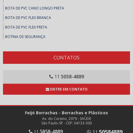
BOTA DE PVC CANO LONGO PRETA
BOTA DE PVC FLEX BRANCA
BOTA DE PVC FLEX PRETA
BOTINA DE SEGURANÇA
BOTINAS DE SEGURANÇA
SAPATO DE SEGURANÇA
CONTATOS
SAPATOS DE SEGURANÇA
COLAS E ADESIVOS
11
5058-4889
ADESIVOS, FITAS E MASSA CALAFETAR
ENTRE EM CONTATO
ARALDITE
BRASCOPLAST
Feijó Borrachas - Borrachas e Plásticos
BRASCOVED
Av. do Cursino, 2979 - SAÚDE
CASCOLA
São Paulo-SP - CEP: 04133-300
50584889
5058-4889
11
CASCOREZ
11