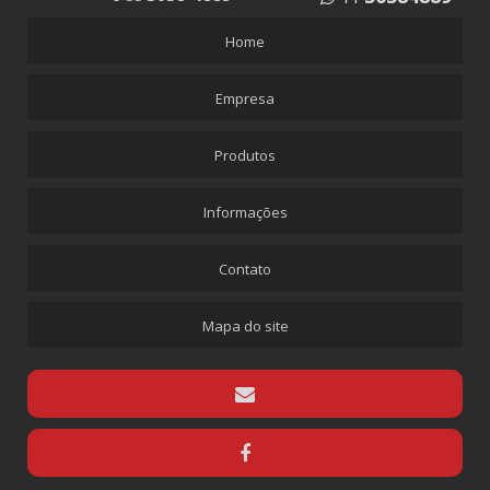
COLA VINIL COVULFIX
Home
DUREPOXI
Empresa
MASSA CALAFETAR
SELANTE DE SILICONE
Produtos
SILICONE SPRAY
CONEXÕES EM LATÃO
Informações
ABRAÇADEIRA DE LATÃO MANGUEIRA 1/2
Contato
EMENDA LATÃO
ESPIGÃO FÊMEA ROSCA 1/4
Mapa do site
ESPIGÃO FÊMEA ROSCA 1/4 MANGUEIRA 1/4
ESPIGÃO FÊMEA ROSCA 1/4 MANGUEIRA 3/8
ESPIGÃO GIRATÓRIO
ESPIGÃO MACHO ROSCA 1 MANGUEIRA 1
ESPIGÃO MACHO ROSCA 1/2 MANGUEIRA 1/2