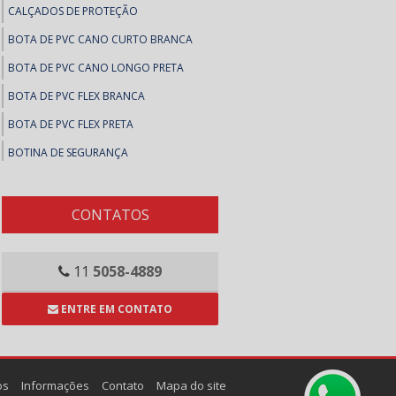
CALÇADOS DE PROTEÇÃO
BOTA DE PVC CANO CURTO BRANCA
BOTA DE PVC CANO LONGO PRETA
BOTA DE PVC FLEX BRANCA
BOTA DE PVC FLEX PRETA
BOTINA DE SEGURANÇA
BOTINAS DE SEGURANÇA
SAPATO DE SEGURANÇA
CONTATOS
SAPATOS DE SEGURANÇA
COLAS E ADESIVOS
11
5058-4889
ADESIVOS, FITAS E MASSA CALAFETAR
ENTRE EM CONTATO
ARALDITE
BRASCOPLAST
BRASCOVED
os
Informações
Contato
Mapa do site