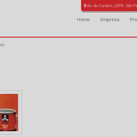
Av. do Cursino, 2979 - São P
Home
Empresa
Pr
ola