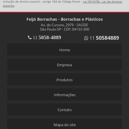
violação de direito autoral – artigo 184 do Código Penal –
Lei 9610/98 - Lei de direitos
autorais
.
POLIA DE FERRO FUNDIDO
Feijó Borrachas - Borrachas e Plásticos
Av. do Cursino, 2979 - SAÚDE
São Paulo-SP - CEP: 04133-300
50584889
5058-4889
11
11
Home
Empresa
Produtos
Informações
Contato
Mapa do site