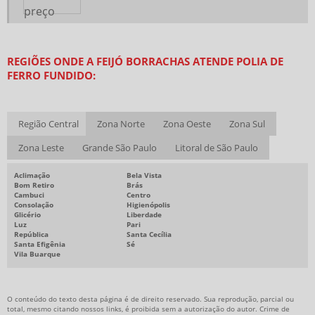
ATACADO DE PLASTICO BOLHA
BOTA DE SEGURANÇA PVC
REGIÕES ONDE A FEIJÓ BORRACHAS ATENDE POLIA DE
BOTA DE SEGURANÇA PREÇO
FERRO FUNDIDO:
PLASTICO BOLHA PREÇO
POLIA FERRO FUNDIDO PREÇO
Região Central
Zona Norte
Zona Oeste
Zona Sul
CALÇADO DE SEGURANÇA PREÇO
Zona Leste
Grande São Paulo
Litoral de São Paulo
EMPRESA DE FITA ADESIVA
Aclimação
Bela Vista
FORNECEDOR DE FITA ADESIVA
Bom Retiro
Brás
Cambuci
Centro
LENÇOL DE BORRACHA PREÇO
Consolação
Higienópolis
Glicério
Liberdade
EMPRESAS DE CORREIAS INDUSTRIAIS
Luz
Pari
República
Santa Cecília
DISTRIBUIDOR DE EPI SP
Santa Efigênia
Sé
Vila Buarque
DISTRIBUIDOR DE PLASTICO BOLHA
PISO DE BORRACHA ANTIDERRAPANTE PREÇO
O conteúdo do texto desta página é de direito reservado. Sua reprodução, parcial ou
total, mesmo citando nossos links, é proibida sem a autorização do autor. Crime de
POLIAS DE ALUMÍNIO PREÇO