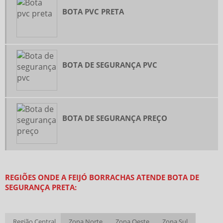
DISTRIBUIDOR DE EQUIPAMENTO DE PROTEÇÃO INDIVIDUAL
BOTA PVC PRETA
DISTRIBUIDOR DE LENÇOL DE BORRACHA
EMPRESA DE ABRAÇADEIRAS
FORNECEDOR DE ABRAÇADEIRAS
BOTA DE SEGURANÇA PVC
GUARNIÇÃO DE BORRACHA INDUSTRIAL
MANGUEIRA DE BORRACHA PARA ÓLEO
ONDE COMPRAR ABRAÇADEIRAS DE METAL
VENDA DE EPI ATACADO
BOTA DE SEGURANÇA PREÇO
VENDA DE EQUIPAMENTOS DE EPI
ATACADO DE PLASTICO BOLHA
BOTA DE SEGURANÇA PVC
REGIÕES ONDE A FEIJÓ BORRACHAS ATENDE BOTA DE
BOTA DE SEGURANÇA PREÇO
SEGURANÇA PRETA:
PLASTICO BOLHA PREÇO
POLIA FERRO FUNDIDO PREÇO
Região Central
Zona Norte
Zona Oeste
Zona Sul