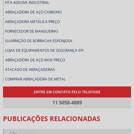
FITA ADESIVA INDUSTRIAL
ABRAÇADEIRA DE AÇO CARBONO
ABRAÇADEIRA METÁLICA PREÇO
FORNECEDOR DE MANGUEIRAS
GUARNIÇÃO DE BORRACHA ESPONJOSA
LOJAS DE EQUIPAMENTOS DE SEGURANÇA EPI
ABRAÇADEIRA DE AÇO INOX PREÇO
ATACADO DE ABRAÇADEIRAS
COMPRAR ABRAÇADEIRA DE METAL
COMPRAR ABRAÇADEIRAS
ENTRE EM CONTATO PELO TELEFONE
COMPRAR CORREIAS INDUSTRIAIS
11 5058-4889
COMPRAR LENÇOL DE BORRACHA
PUBLICAÇÕES RELACIONADAS
CONEXÃO ESPIGÃO DE LATÃO
DISTRIBUIDOR DE ABRAÇADEIRAS